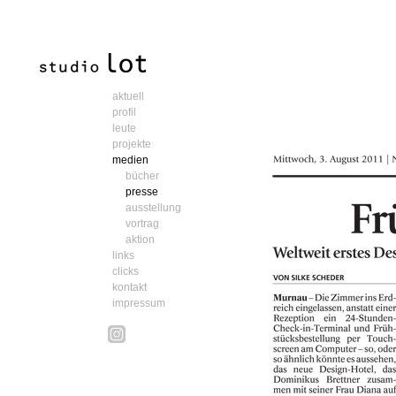
aktuell
profil
leute
projekte
medien
bücher
presse
ausstellung
vortrag
aktion
links
clicks
kontakt
impressum