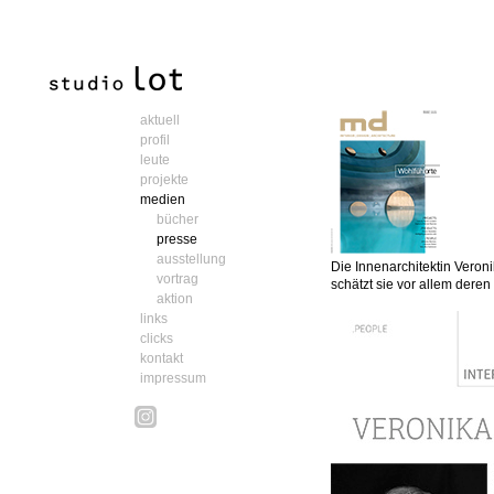
aktuell
profil
leute
projekte
medien
bücher
presse
ausstellung
Die Innenarchitektin Veron
vortrag
schätzt sie vor allem dere
aktion
links
clicks
kontakt
impressum