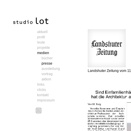
aktuell
profil
leute
projekte
medien
bücher
presse
ausstellung
Landshuter Zeitung vom 1
vortrag
aktion
links
clicks
kontakt
impressum