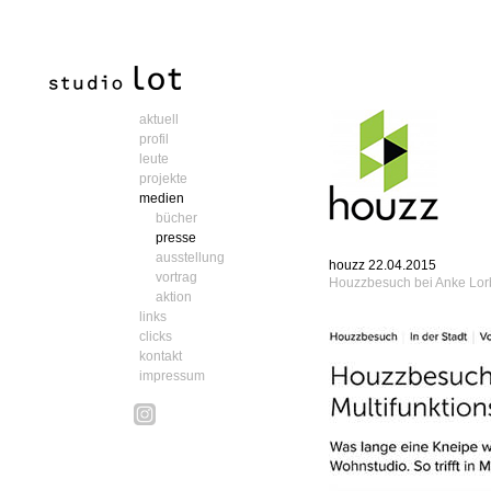
aktuell
profil
leute
projekte
medien
bücher
presse
ausstellung
houzz 22.04.2015
vortrag
Houzzbesuch bei Anke Lor
aktion
links
clicks
kontakt
impressum