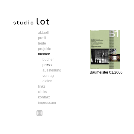
aktuell
profil
leute
projekte
medien
bücher
presse
ausstellung
Baumeister 01/2006
vortrag
aktion
links
clicks
kontakt
impressum